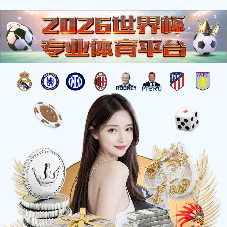
注册入口
华体会·体育
· 体育观看更
便捷
连接你的赛事视野，打造球迷专属的数字主场。
华体会·体
育网页版
提供多终端支持、高清视频、 实时比分与赛事推
荐，让你随时随地畅享体育内容。
网页端入口